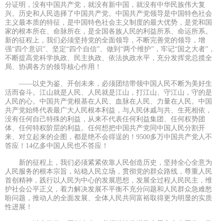
分证明，没有中国共产党，就没有新中国，就没有中华民族伟大复
兴。历史和人民选择了中国共产党。中国共产党领导是中国特色社会
主义最本质的特征，是中国特色社会主义制度的最大优势，是党和国
家的根本所在、命脉所在，是全国各族人民的利益所系、命运所系。
新的征程上，我们必须坚持党的全面领导，不断完善党的领导，增
强“四个意识”、坚定“四个自信”、做到“两个维护”，牢记“国之大者”，
不断提高党科学执政、民主执政、依法执政水平，充分发挥党总揽全
局、协调各方的领导核心作用！
——以史为鉴、开创未来，必须团结带领中国人民不断为美好生
活而奋斗。江山就是人民、人民就是江山，打江山、守江山，守的是
人民的心。中国共产党根基在人民、血脉在人民、力量在人民。中国
共产党始终代表最广大人民根本利益，与人民休戚与共、生死相依，
没有任何自己特殊的利益，从来不代表任何利益集团、任何权势团
体、任何特权阶层的利益。任何想把中国共产党同中国人民分割开
来、对立起来的企图，都是绝不会得逞的！9500多万中国共产党人不
答应！14亿多中国人民也不答应！
新的征程上，我们必须紧紧依靠人民创造历史，坚持全心全意为
人民服务的根本宗旨，站稳人民立场，贯彻党的群众路线，尊重人民
首创精神，践行以人民为中心的发展思想，发展全过程人民民主，维
护社会公平正义，着力解决发展不平衡不充分问题和人民群众急难愁
盼问题，推动人的全面发展、全体人民共同富裕取得更为明显的实质
性进展！