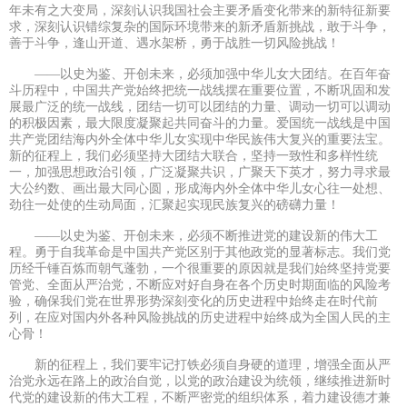
年未有之大变局，深刻认识我国社会主要矛盾变化带来的新特征新要
求，深刻认识错综复杂的国际环境带来的新矛盾新挑战，敢于斗争，
善于斗争，逢山开道、遇水架桥，勇于战胜一切风险挑战！
——以史为鉴、开创未来，必须加强中华儿女大团结。在百年奋
斗历程中，中国共产党始终把统一战线摆在重要位置，不断巩固和发
展最广泛的统一战线，团结一切可以团结的力量、调动一切可以调动
的积极因素，最大限度凝聚起共同奋斗的力量。爱国统一战线是中国
共产党团结海内外全体中华儿女实现中华民族伟大复兴的重要法宝。
新的征程上，我们必须坚持大团结大联合，坚持一致性和多样性统
一，加强思想政治引领，广泛凝聚共识，广聚天下英才，努力寻求最
大公约数、画出最大同心圆，形成海内外全体中华儿女心往一处想、
劲往一处使的生动局面，汇聚起实现民族复兴的磅礴力量！
——以史为鉴、开创未来，必须不断推进党的建设新的伟大工
程。勇于自我革命是中国共产党区别于其他政党的显著标志。我们党
历经千锤百炼而朝气蓬勃，一个很重要的原因就是我们始终坚持党要
管党、全面从严治党，不断应对好自身在各个历史时期面临的风险考
验，确保我们党在世界形势深刻变化的历史进程中始终走在时代前
列，在应对国内外各种风险挑战的历史进程中始终成为全国人民的主
心骨！
新的征程上，我们要牢记打铁必须自身硬的道理，增强全面从严
治党永远在路上的政治自觉，以党的政治建设为统领，继续推进新时
代党的建设新的伟大工程，不断严密党的组织体系，着力建设德才兼