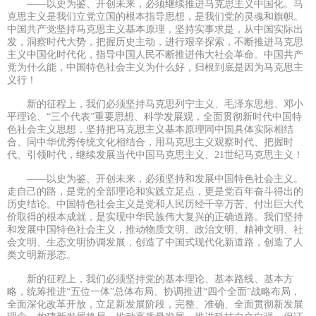
——以史为鉴、开创未来，必须继续推进马克思主义中国化。马
克思主义是我们立党立国的根本指导思想，是我们党的灵魂和旗帜。
中国共产党坚持马克思主义基本原理，坚持实事求是，从中国实际出
发，洞察时代大势，把握历史主动，进行艰辛探索，不断推进马克思
主义中国化时代化，指导中国人民不断推进伟大社会革命。中国共产
党为什么能，中国特色社会主义为什么好，归根到底是因为马克思主
义行！
新的征程上，我们必须坚持马克思列宁主义、毛泽东思想、邓小
平理论、“三个代表”重要思想、科学发展观，全面贯彻新时代中国特
色社会主义思想，坚持把马克思主义基本原理同中国具体实际相结
合、同中华优秀传统文化相结合，用马克思主义观察时代、把握时
代、引领时代，继续发展当代中国马克思主义、21世纪马克思主义！
——以史为鉴、开创未来，必须坚持和发展中国特色社会主义。
走自己的路，是党的全部理论和实践立足点，更是党百年奋斗得出的
历史结论。中国特色社会主义是党和人民历经千辛万苦、付出巨大代
价取得的根本成就，是实现中华民族伟大复兴的正确道路。我们坚持
和发展中国特色社会主义，推动物质文明、政治文明、精神文明、社
会文明、生态文明协调发展，创造了中国式现代化新道路，创造了人
类文明新形态。
新的征程上，我们必须坚持党的基本理论、基本路线、基本方
略，统筹推进“五位一体”总体布局、协调推进“四个全面”战略布局，
全面深化改革开放，立足新发展阶段，完整、准确、全面贯彻新发展