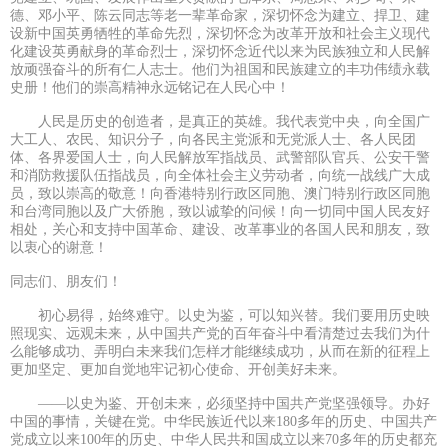
德、邓小平、陈云同志等老一辈革命家，深切怀念为建立、捍卫、建
设新中国英勇牺牲的革命先烈，深切怀念为改革开放和社会主义现代
化建设英勇献身的革命烈士，深切怀念近代以来为民族独立和人民解
放顽强奋斗的所有仁人志士。他们为祖国和民族建立的丰功伟绩永载
史册！他们的崇高精神永远铭记在人民心中！
人民是历史的创造者，是真正的英雄。我代表党中央，向全国广
大工人、农民、知识分子，向各民主党派和无党派人士、各人民团
体、各界爱国人士，向人民解放军指战员、武警部队官兵、公安干警
和消防救援队伍指战员，向全体社会主义劳动者，向统一战线广大成
员，致以崇高的敬意！向香港特别行政区同胞、澳门特别行政区同胞
和台湾同胞以及广大侨胞，致以诚挚的问候！向一切同中国人民友好
相处，关心和支持中国革命、建设、改革事业的各国人民和朋友，致
以衷心的谢意！
同志们、朋友们！
初心易得，始终难守。以史为鉴，可以知兴替。我们要用历史映
照现实、远观未来，从中国共产党的百年奋斗中看清楚过去我们为什
么能够成功、弄明白未来我们怎样才能继续成功，从而在新的征程上
更加坚定、更加自觉地牢记初心使命、开创美好未来。
——以史为鉴、开创未来，必须坚持中国共产党坚强领导。办好
中国的事情，关键在党。中华民族近代以来180多年的历史、中国共产
党成立以来100年的历史、中华人民共和国成立以来70多年的历史都充