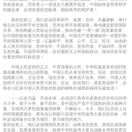
类前途命运，同世界上一切进步力量携手前进，中国始终是世界和平
的建设者、全球发展的贡献者、国际秩序的维护者！
新的征程上，我们必须高举和平、发展、合作、共赢旗帜，奉行
独立自主的和平外交政策，坚持走和平发展道路，推动建设新型国际
关系，推动构建人类命运共同体，推动共建“一带一路”高质量发展，
以中国的新发展为世界提供新机遇。中国共产党将继续同一切爱好和
平的国家和人民一道，弘扬和平、发展、公平、正义、民主、自由的
全人类共同价值，坚持合作、不搞对抗，坚持开放、不搞封闭，坚持
互利共赢、不搞零和博弈，反对霸权主义和强权政治，推动历史车轮
向着光明的目标前进！
中国人民是崇尚正义、不畏强暴的人民，中华民族是具有强烈民
族自豪感和自信心的民族。中国人民从来没有欺负、压迫、奴役过其
他国家人民，过去没有，现在没有，将来也不会有。同时，中国人民
也绝不允许任何外来势力欺负、压迫、奴役我们，谁妄想这样干，必
将在14亿多中国人民用血肉筑成的钢铁长城面前碰得头破血流！
——以史为鉴、开创未来，必须进行具有许多新的历史特点的伟
大斗争。敢于斗争、敢于胜利，是中国共产党不可战胜的强大精神力
量。实现伟大梦想就要顽强拼搏、不懈奋斗。今天，我们比历史上任
何时期都更接近、更有信心和能力实现中华民族伟大复兴的目标，同
时必须准备付出更为艰巨、更为艰苦的努力。
新的征程上，我们必须增强忧患意识、始终居安思危，贯彻总体国家
安全观，统筹发展和安全，统筹中华民族伟大复兴战略全局和世界百