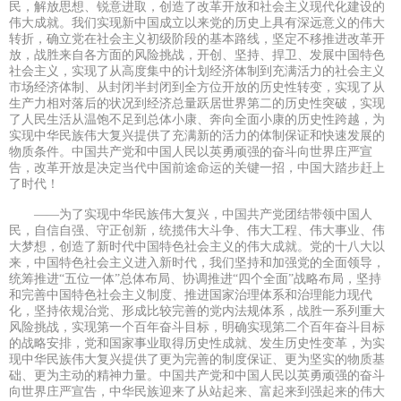
民，解放思想、锐意进取，创造了改革开放和社会主义现代化建设的
伟大成就。我们实现新中国成立以来党的历史上具有深远意义的伟大
转折，确立党在社会主义初级阶段的基本路线，坚定不移推进改革开
放，战胜来自各方面的风险挑战，开创、坚持、捍卫、发展中国特色
社会主义，实现了从高度集中的计划经济体制到充满活力的社会主义
市场经济体制、从封闭半封闭到全方位开放的历史性转变，实现了从
生产力相对落后的状况到经济总量跃居世界第二的历史性突破，实现
了人民生活从温饱不足到总体小康、奔向全面小康的历史性跨越，为
实现中华民族伟大复兴提供了充满新的活力的体制保证和快速发展的
物质条件。中国共产党和中国人民以英勇顽强的奋斗向世界庄严宣
告，改革开放是决定当代中国前途命运的关键一招，中国大踏步赶上
了时代！
——为了实现中华民族伟大复兴，中国共产党团结带领中国人
民，自信自强、守正创新，统揽伟大斗争、伟大工程、伟大事业、伟
大梦想，创造了新时代中国特色社会主义的伟大成就。党的十八大以
来，中国特色社会主义进入新时代，我们坚持和加强党的全面领导，
统筹推进“五位一体”总体布局、协调推进“四个全面”战略布局，坚持
和完善中国特色社会主义制度、推进国家治理体系和治理能力现代
化，坚持依规治党、形成比较完善的党内法规体系，战胜一系列重大
风险挑战，实现第一个百年奋斗目标，明确实现第二个百年奋斗目标
的战略安排，党和国家事业取得历史性成就、发生历史性变革，为实
现中华民族伟大复兴提供了更为完善的制度保证、更为坚实的物质基
础、更为主动的精神力量。中国共产党和中国人民以英勇顽强的奋斗
向世界庄严宣告，中华民族迎来了从站起来、富起来到强起来的伟大