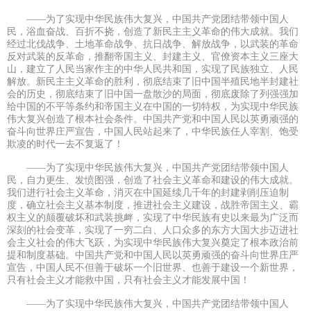
——为了实现中华民族伟大复兴，中国共产党团结带领中国人
民，浴血奋战、百折不挠，创造了新民主主义革命的伟大成就。我们
经过北伐战争、土地革命战争、抗日战争、解放战争，以武装的革命
反对武装的反革命，推翻帝国主义、封建主义、官僚资本主义三座大
山，建立了人民当家作主的中华人民共和国，实现了民族独立、人民
解放。新民主主义革命的胜利，彻底结束了旧中国半殖民地半封建社
会的历史，彻底结束了旧中国一盘散沙的局面，彻底废除了列强强加
给中国的不平等条约和帝国主义在中国的一切特权，为实现中华民族
伟大复兴创造了根本社会条件。中国共产党和中国人民以英勇顽强的
奋斗向世界庄严宣告，中国人民站起来了，中华民族任人宰割、饱受
欺凌的时代一去不复返了！
——为了实现中华民族伟大复兴，中国共产党团结带领中国人
民，自力更生、发愤图强，创造了社会主义革命和建设的伟大成就。
我们进行社会主义革命，消灭在中国延续几千年的封建剥削压迫制
度，确立社会主义基本制度，推进社会主义建设，战胜帝国主义、霸
权主义的颠覆破坏和武装挑衅，实现了中华民族有史以来最为广泛而
深刻的社会变革，实现了一穷二白、人口众多的东方大国大步迈进社
会主义社会的伟大飞跃，为实现中华民族伟大复兴奠定了根本政治前
提和制度基础。中国共产党和中国人民以英勇顽强的奋斗向世界庄严
宣告，中国人民不但善于破坏一个旧世界、也善于建设一个新世界，
只有社会主义才能救中国，只有社会主义才能发展中国！
——为了实现中华民族伟大复兴，中国共产党团结带领中国人