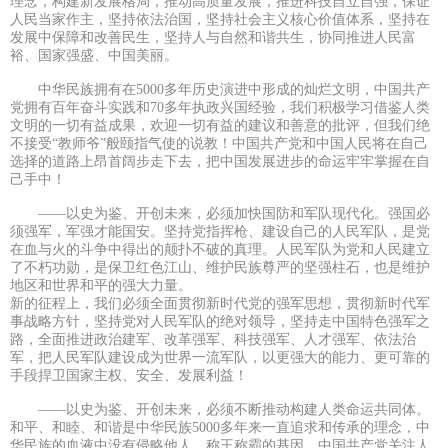
理念，构建新发展格局，推动高质量发展，推进科技自立自强，保证
人民当家作主，坚持依法治国，坚持社会主义核心价值体系，坚持在
发展中保障和改善民生，坚持人与自然和谐共生，协同推进人民富
裕、国家强盛、中国美丽。
中华民族拥有在5000多年历史演进中形成的灿烂文明，中国共产
党拥有百年奋斗实践和70多年执政兴国经验，我们积极学习借鉴人类
文明的一切有益成果，欢迎一切有益的建议和善意的批评，但我们绝
不接受“教师爷”般颐指气使的说教！中国共产党和中国人民将在自己
选择的道路上昂首阔步走下去，把中国发展进步的命运牢牢掌握在自
己手中！
——以史为鉴、开创未来，必须加快国防和军队现代化。强国必
须强军，军强才能国安。坚持党指挥枪、建设自己的人民军队，是党
在血与火的斗争中得出的颠扑不破的真理。人民军队为党和人民建立
了不朽功勋，是保卫红色江山、维护民族尊严的坚强柱石，也是维护
地区和世界和平的强大力量。
新的征程上，我们必须全面贯彻新时代党的强军思想，贯彻新时代军
事战略方针，坚持党对人民军队的绝对领导，坚持走中国特色强军之
路，全面推进政治建军、改革强军、科技强军、人才强军、依法治
军，把人民军队建设成为世界一流军队，以更强大的能力、更可靠的
手段捍卫国家主权、安全、发展利益！
——以史为鉴、开创未来，必须不断推动构建人类命运共同体。
和平、和睦、和谐是中华民族5000多年来一直追求和传承的理念，中
华民族的血液中没有侵略他人、称王称霸的基因。中国共产党关注人