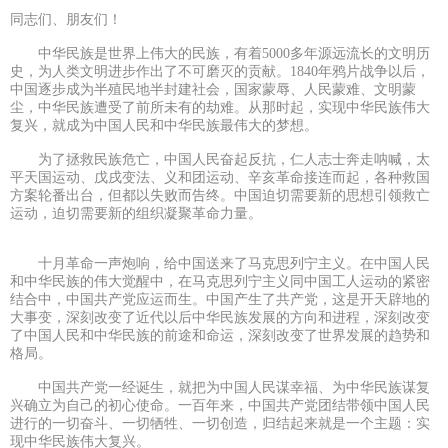
同志们、朋友们！
中华民族是世界上伟大的民族，有着5000多年源远流长的文明历
史，为人类文明进步作出了不可磨灭的贡献。1840年鸦片战争以后，
中国逐步成为半殖民地半封建社会，国家蒙辱、人民蒙难、文明蒙
尘，中华民族遭受了前所未有的劫难。从那时起，实现中华民族伟大
复兴，就成为中国人民和中华民族最伟大的梦想。
为了拯救民族危亡，中国人民奋起反抗，仁人志士奔走呐喊，太
平天国运动、戊戌变法、义和团运动、辛亥革命接连而起，各种救国
方案轮番出台，但都以失败而告终。中国迫切需要新的思想引领救亡
运动，迫切需要新的组织凝聚革命力量。
十月革命一声炮响，给中国送来了马克思列宁主义。在中国人民
和中华民族的伟大觉醒中，在马克思列宁主义同中国工人运动的紧密
结合中，中国共产党应运而生。中国产生了共产党，这是开天辟地的
大事变，深刻改变了近代以后中华民族发展的方向和进程，深刻改变
了中国人民和中华民族的前途和命运，深刻改变了世界发展的趋势和
格局。
中国共产党一经诞生，就把为中国人民谋幸福、为中华民族谋复
兴确立为自己的初心使命。一百年来，中国共产党团结带领中国人民
进行的一切奋斗、一切牺牲、一切创造，归结起来就是一个主题：实
现中华民族伟大复兴。