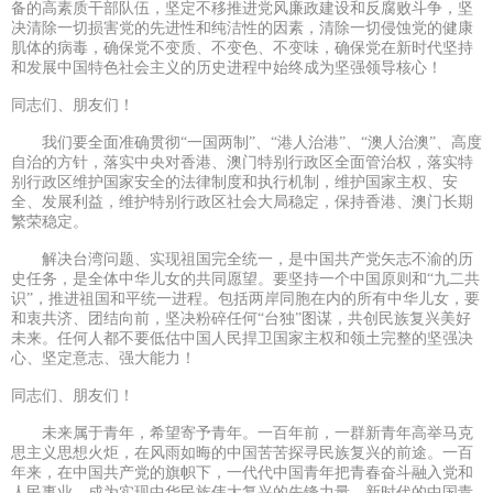
备的高素质干部队伍，坚定不移推进党风廉政建设和反腐败斗争，坚
决清除一切损害党的先进性和纯洁性的因素，清除一切侵蚀党的健康
肌体的病毒，确保党不变质、不变色、不变味，确保党在新时代坚持
和发展中国特色社会主义的历史进程中始终成为坚强领导核心！
同志们、朋友们！
我们要全面准确贯彻“一国两制”、“港人治港”、“澳人治澳”、高度
自治的方针，落实中央对香港、澳门特别行政区全面管治权，落实特
别行政区维护国家安全的法律制度和执行机制，维护国家主权、安
全、发展利益，维护特别行政区社会大局稳定，保持香港、澳门长期
繁荣稳定。
解决台湾问题、实现祖国完全统一，是中国共产党矢志不渝的历
史任务，是全体中华儿女的共同愿望。要坚持一个中国原则和“九二共
识”，推进祖国和平统一进程。包括两岸同胞在内的所有中华儿女，要
和衷共济、团结向前，坚决粉碎任何“台独”图谋，共创民族复兴美好
未来。任何人都不要低估中国人民捍卫国家主权和领土完整的坚强决
心、坚定意志、强大能力！
同志们、朋友们！
未来属于青年，希望寄予青年。一百年前，一群新青年高举马克
思主义思想火炬，在风雨如晦的中国苦苦探寻民族复兴的前途。一百
年来，在中国共产党的旗帜下，一代代中国青年把青春奋斗融入党和
人民事业，成为实现中华民族伟大复兴的先锋力量。新时代的中国青