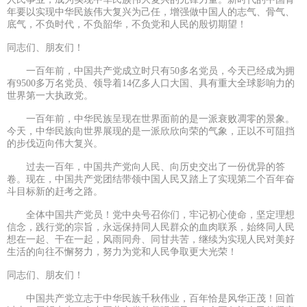
年要以实现中华民族伟大复兴为己任，增强做中国人的志气、骨气、
底气，不负时代，不负韶华，不负党和人民的殷切期望！
同志们、朋友们！
一百年前，中国共产党成立时只有50多名党员，今天已经成为拥
有9500多万名党员、领导着14亿多人口大国、具有重大全球影响力的
世界第一大执政党。
一百年前，中华民族呈现在世界面前的是一派衰败凋零的景象。
今天，中华民族向世界展现的是一派欣欣向荣的气象，正以不可阻挡
的步伐迈向伟大复兴。
过去一百年，中国共产党向人民、向历史交出了一份优异的答
卷。现在，中国共产党团结带领中国人民又踏上了实现第二个百年奋
斗目标新的赶考之路。
全体中国共产党员！党中央号召你们，牢记初心使命，坚定理想
信念，践行党的宗旨，永远保持同人民群众的血肉联系，始终同人民
想在一起、干在一起，风雨同舟、同甘共苦，继续为实现人民对美好
生活的向往不懈努力，努力为党和人民争取更大光荣！
同志们、朋友们！
中国共产党立志于中华民族千秋伟业，百年恰是风华正茂！回首