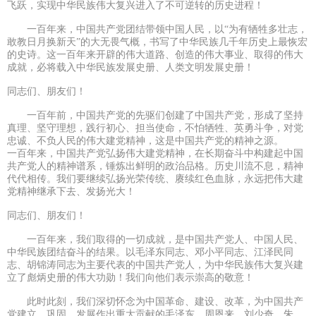
飞跃，实现中华民族伟大复兴进入了不可逆转的历史进程！
一百年来，中国共产党团结带领中国人民，以“为有牺牲多壮志，
敢教日月换新天”的大无畏气概，书写了中华民族几千年历史上最恢宏
的史诗。这一百年来开辟的伟大道路、创造的伟大事业、取得的伟大
成就，必将载入中华民族发展史册、人类文明发展史册！
同志们、朋友们！
一百年前，中国共产党的先驱们创建了中国共产党，形成了坚持
真理、坚守理想，践行初心、担当使命，不怕牺牲、英勇斗争，对党
忠诚、不负人民的伟大建党精神，这是中国共产党的精神之源。
一百年来，中国共产党弘扬伟大建党精神，在长期奋斗中构建起中国
共产党人的精神谱系，锤炼出鲜明的政治品格。历史川流不息，精神
代代相传。我们要继续弘扬光荣传统、赓续红色血脉，永远把伟大建
党精神继承下去、发扬光大！
同志们、朋友们！
一百年来，我们取得的一切成就，是中国共产党人、中国人民、
中华民族团结奋斗的结果。以毛泽东同志、邓小平同志、江泽民同
志、胡锦涛同志为主要代表的中国共产党人，为中华民族伟大复兴建
立了彪炳史册的伟大功勋！我们向他们表示崇高的敬意！
此时此刻，我们深切怀念为中国革命、建设、改革，为中国共产
党建立、巩固、发展作出重大贡献的毛泽东、周恩来、刘少奇、朱