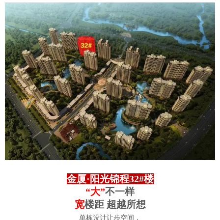
金厦·阳光锦程32#楼
“
大
”
不一样
宽
楼距 超越所想
单栋设计让步空间，