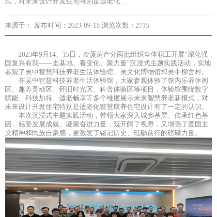
式，对未来设计开发住宅特别是适老化...
来源于： 发布时间：2023-09-18 浏览次数：2715
2023年9月14、15日，金厦房产分两批组织全体职工开展“深化强
国复兴有我——走基地、看变化、聚力量”沉浸式主题实践活动，实地
参观了吴中智慧科技养老生活体验馆、吴文化博物馆和吴中柳舍村。
在吴中智慧科技养老生活体验馆，大家参观体验了馆内乐养休闲
区、趣养灵动区、怀旧时光区、科普体验区等项目，体验馆围绕数字
赋能、科技加持、适老畅享等多个维度展示未来智慧养老新模式，对
未来设计开发住宅特别是适老化智慧康养住宅设计有了一定的认识。
本次沉浸式主题实践活动，带领大家深入城乡基层、传承红色基
因、感受发展成就、凝聚奋进力量，既开阔了视野，又增强了爱国主
义精神和民族自豪感，更激发了铭记历史、砥砺前行的磅礴力量。