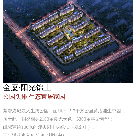
金厦·阳光锦上
公园头排 生态宜居家园
紧邻港城最大生态公园，面积约17.7平方公里黄泗浦生态园，
居于此，朝夕相拥2160亩湖光天色、3300亩林峦芳华；
毗邻宽约100米的瘦央园中央绿轴（规划中）、
三丈浦滨水文化长廊（规划中），